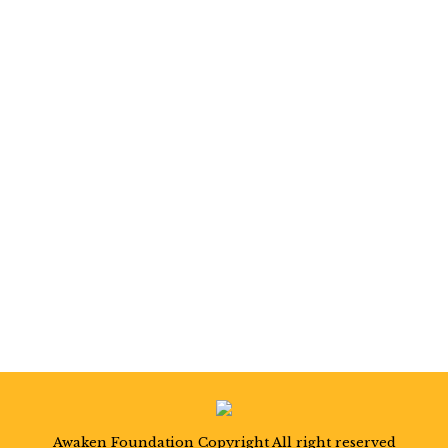
Commercial Code
LAWS & CODES
By
Jeff
August 15, 2023
Donec commodo vestibulum bibendum.
Ut vel condimentum risus. Sed
malesuada nunc ut sollicitudin volutpat.
Lorem ipsum dolor sit amet, consectetur
adipiscing elit. Vestibulum aliquam
sodales odio vitae luctus.
Awaken Foundation Copyright All right reserved